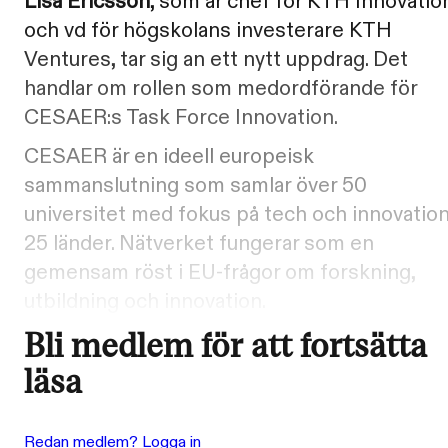
Lisa Ericsson
, som är chef för KTH Innovatio
och vd för högskolans investerare KTH
Ventures, tar sig an ett nytt uppdrag. Det
handlar om rollen som medordförande för
CESAER:s Task Force Innovation.
CESAER är en ideell europeisk
sammanslutning som samlar över 50
universitet med fokus på tech och innovation
25 länder. Nätverket fungerar som en
gemensam röst i EU-frågor om forskning,
utbildning och innovation.
Bli medlem för att fortsätta
läsa
Redan medlem? Logga in