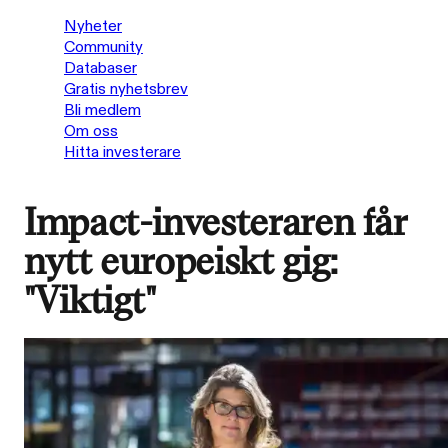
Nyheter
Community
Databaser
Gratis nyhetsbrev
Bli medlem
Om oss
Hitta investerare
Impact-investeraren får
nytt europeiskt gig:
"Viktigt"