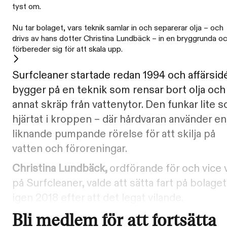
tyst om.
Nu tar bolaget, vars teknik samlar in och separerar olja – och
drivs av hans dotter Christina Lundbäck – in en bryggrunda o
förbereder sig för att skala upp.
Surfcleaner startade redan 1994 och affärsid
bygger på en teknik som rensar bort olja och
annat skräp från vattenytor. Den funkar lite 
hjärtat i kroppen – där hårdvaran använder en
liknande pumpande rörelse för att skilja på
vatten och föroreningar.
Christina Lundbäck,
ordförande för och vice 
på Surfcleaner, valde att sätta fart på bolaget
igen 2018 efter att det legat vilande.
Bli medlem för att fortsätta