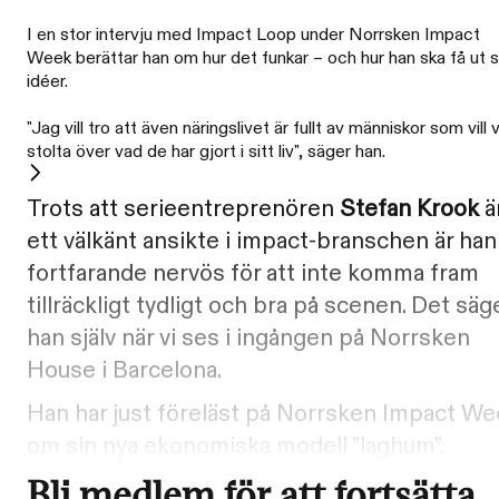
I en stor intervju med Impact Loop under Norrsken Impact
Week berättar han om hur det funkar – och hur han ska få ut s
idéer.
"Jag vill tro att även näringslivet är fullt av människor som vill 
stolta över vad de har gjort i sitt liv", säger han.
Trots att serieentreprenören
Stefan Krook
ä
ett välkänt ansikte i impact-branschen är han
fortfarande nervös för att inte komma fram
tillräckligt tydligt och bra på scenen. Det säg
han själv när vi ses i ingången på Norrsken
House i Barcelona.
Han har just föreläst på Norrsken Impact W
om sin nya ekonomiska modell "laghum".
Bli medlem för att fortsätta