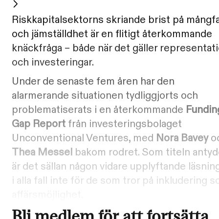
Riskkapitalsektorns skriande brist på mångf
och jämställdhet är en flitigt återkommande
knäckfråga – både när det gäller representat
och investeringar.
Under de senaste fem åren har den
alarmerande situationen tydliggjorts och
problematiserats i en återkommande
Fundin
Gap Report
från investeringsbolaget
Unconventional Ventures, med
Nora Bavey
o
Thea Messel
bakom rodret. Som titeln antyd
är det sällan någon vidare upplyftande läsnin
i alla fall inte för de som tror på inkludering 
affärsmöjlighet.
Bli medlem för att fortsätta