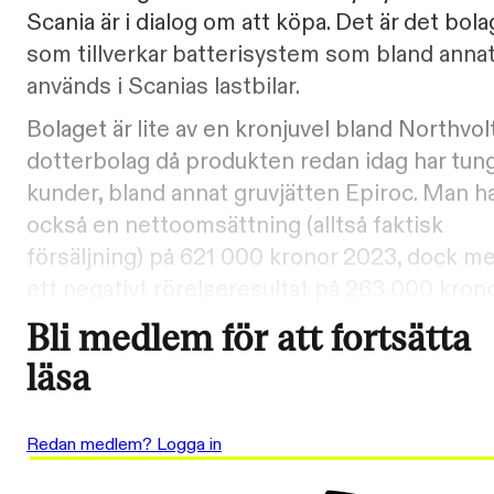
Scania är i dialog om att köpa. Det är det bola
som tillverkar batterisystem som bland anna
används i Scanias lastbilar.
Bolaget är lite av en kronjuvel bland Northvol
dotterbolag då produkten redan idag har tun
kunder, bland annat gruvjätten Epiroc. Man h
också en nettoomsättning (alltså faktisk
försäljning) på 621 000 kronor 2023, dock m
ett negativt rörelseresultat på 263 000 krono
Bli medlem för att fortsätta
läsa
Redan medlem? Logga in