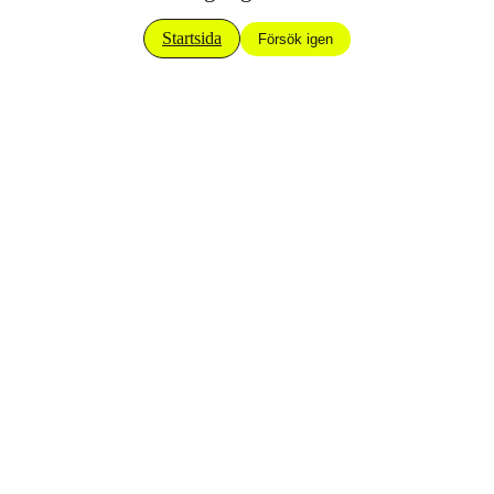
Startsida
Försök igen