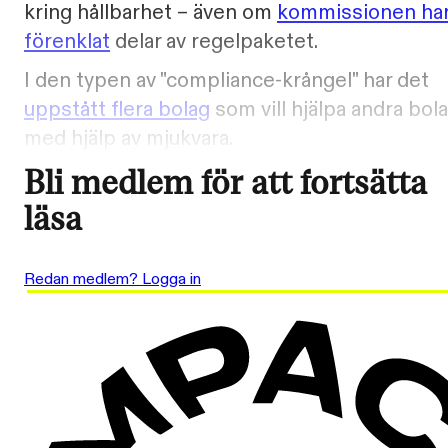
kring hållbarhet – även om
kommissionen ha
förenklat
delar av regelpaketet.
I den typen av "compliance-krångel" har det
uppstått flera bolag
som vill hjälpa andra bol
med hjälp av mjukvara.
Bli medlem för att fortsätta
läsa
Redan medlem? Logga in