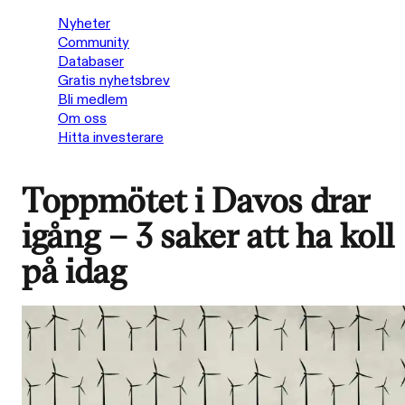
Nyheter
Community
Databaser
Gratis nyhetsbrev
Bli medlem
Om oss
Hitta investerare
Toppmötet i Davos drar
igång – 3 saker att ha koll
på idag