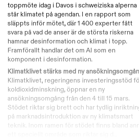
toppmöte idag i Davos i schweiziska alperna
står klimatet på agendan. I en rapport som
släppts inför mötet, där 1 400 experter fått
svara på vad de anser är de största riskerna
hamnar desinformation och klimat i topp.
Framförallt handlar det om AI som en
komponent i desinformation.
Klimatklivet stärks med ny ansökningsomgå
Klimatklivet, regeringens investeringsstöd fö
koldioxidminskning, öppnar en ny
ansökningsomgång från den 4 till 15 mars.
Stödet riktar sig brett och har tydlig inriktni
på marknadsintroduktion av ny klimatsmart
teknik. Inom ramen för stödet finns bland an
ett speciellt område som riktar sig d...