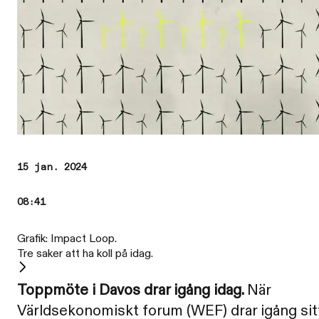
15 jan. 2024
08:41
Grafik: Impact Loop.
Tre saker att ha koll på idag.
Toppmöte i Davos drar igång idag.
När
Världsekonomiskt forum (WEF) drar igång sit