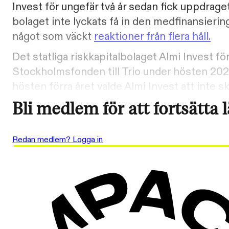
Invest för ungefär två år sedan fick uppdrage
bolaget inte lyckats få in den medfinansiering
något som väckt
reaktioner från flera håll.
Det statliga riskkapitalbolaget Almi Invest fö
Stockholmsfonden till Trio under hösten 2023
hösten förra året valde Almi Invest att inte s
Bli medlem för att fortsätta 
Redan medlem? Logga in