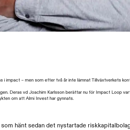
s i impact – men som efter två år inte lämnat Tillväxtverkets kont
ingen. Deras vd Joachim Karlsson berättar nu för Impact Loop var
rykten om att Almi Invest har gynnats.
 som hänt sedan det nystartade riskkapitalbolag