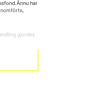
lmsfond. Ännu har
genomförts,
a
andling gjordes