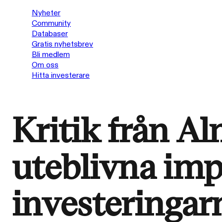
Nyheter
Community
Databaser
Gratis nyhetsbrev
Bli medlem
Om oss
Hitta investerare
Kritik från Al
uteblivna imp
investeringarn