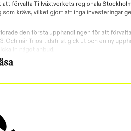
t att förvalta Tillväxtverkets regionala Stockho
 som krävs, vilket gjort att inga investeringar 
rlorade den första upphandlingen för att förvalt
. Och när Trios tidsfrist gick ut och en ny upph
kicka in något anbud.
läsa