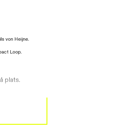
ls von Heijne.
mpact Loop.
 plats.