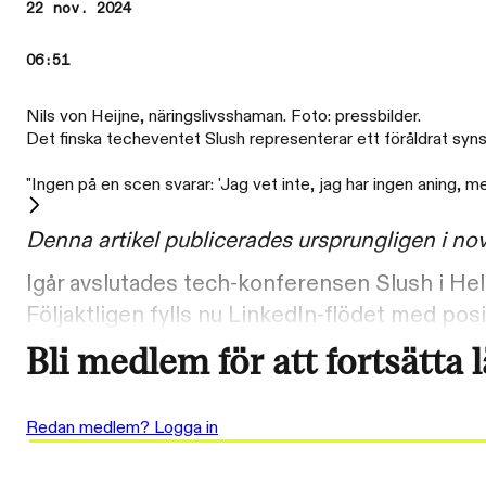
22 nov. 2024
06:51
Nils von Heijne, näringslivsshaman. Foto: pressbilder.
Det finska techeventet Slush representerar ett föråldrat syn
"Ingen på en scen svarar: 'Jag vet inte, jag har ingen aning, m
Denna artikel publicerades ursprungligen i n
Igår avslutades tech-konferensen Slush i He
Följaktligen fylls nu LinkedIn-flödet med posit
Bli medlem för att fortsätta 
Redan medlem? Logga in