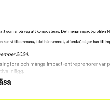
sätt som är på väg att komposteras. Det menar impact-profilen Ni
en kan vi tillsammans, i det här rummet, utforska", säger han till I
ovember 2024.
lsingfors och många impact-entreprenörer var på
iva inlägg.
läsa