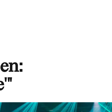
en:
'"