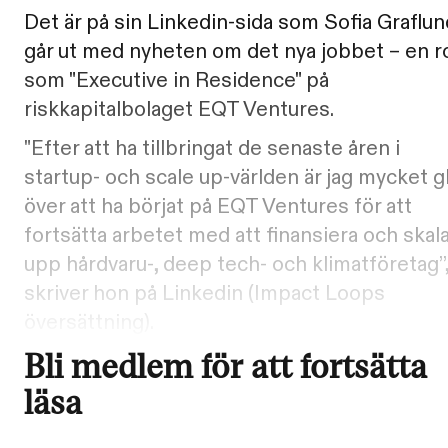
Det är på sin Linkedin-sida som Sofia Graflun
går ut med nyheten om det nya jobbet – en ro
som "Executive in Residence" på
riskkapitalbolaget EQT Ventures.
"Efter att ha tillbringat de senaste åren i
startup- och scale up-världen är jag mycket g
över att ha börjat på EQT Ventures för att
fortsätta arbetet med att finansiera och skal
upp hårdvaru-, deep tech- och klimatföretag”
skriver hon på Linkedin (Impact Loops
översättning).
Bli medlem för att fortsätta
läsa