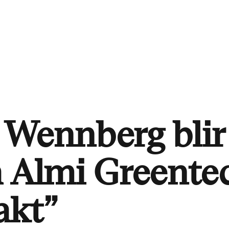
 Wennberg blir
å Almi Greente
akt”