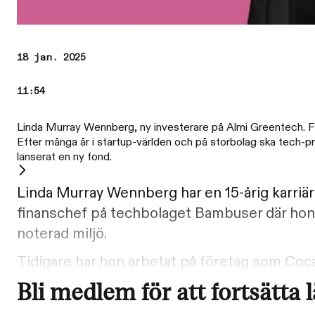
18 jan. 2025
11:54
Linda Murray Wennberg, ny investerare på Almi Greentech. Fo
Efter många år i startup-världen och på storbolag ska tech-p
lanserat en ny fond.
Linda Murray Wennberg har en 15-årig karriär
finanschef på techbolaget Bambuser där hon v
noterad miljö.
Tidigare har hon arbetat på företag som Coc
Bli medlem för att fortsätta 