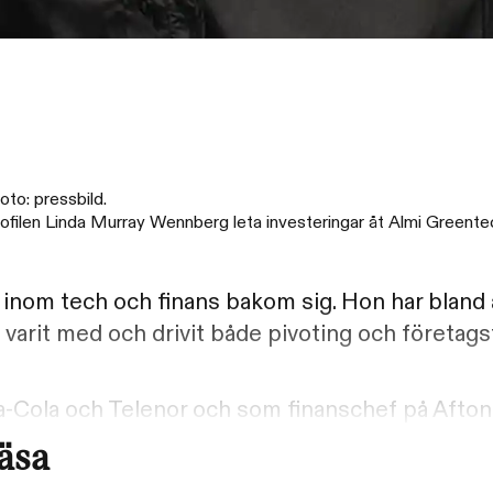
to: pressbild.
rofilen Linda Murray Wennberg leta investeringar åt Almi Greent
 inom tech och finans bakom sig. Hon har bland 
arit med och drivit både pivoting och företagsf
a-Cola och Telenor och som finanschef på Afton
läsa