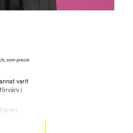
ech, som precis
annat varit
örvärv i
bladet.