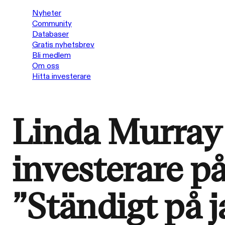
Nyheter
Community
Databaser
Gratis nyhetsbrev
Bli medlem
Om oss
Hitta investerare
Linda Murray
investerare p
”Ständigt på j