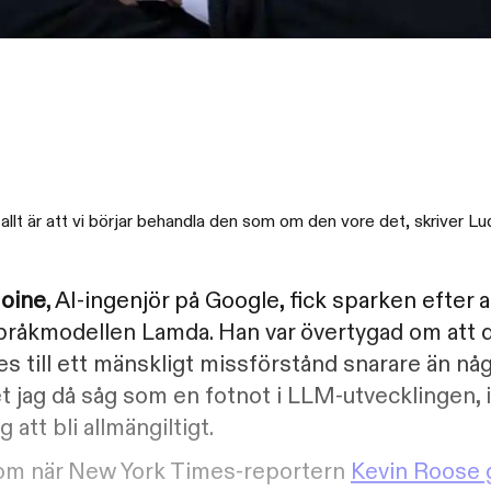
llt är att vi börjar behandla den som om den vore det, skriver Lu
oine
, AI-ingenjör på Google, fick sparken efter 
råkmodellen Lamda. Han var övertygad om att 
till ett mänskligt missförstånd snarare än någ
jag då såg som en fotnot i LLM-utvecklingen, in
att bli allmängiltigt.
 som när New York Times-reportern
Kevin Roose 