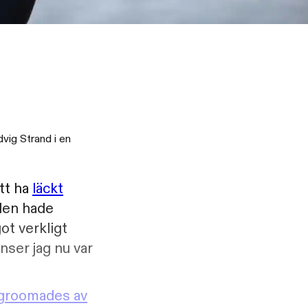
dvig Strand i en
att ha
läckt
den hade
ot verkligt
ser jag nu var
groomades av