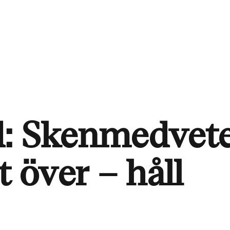
d: Skenmedvet
t över – håll