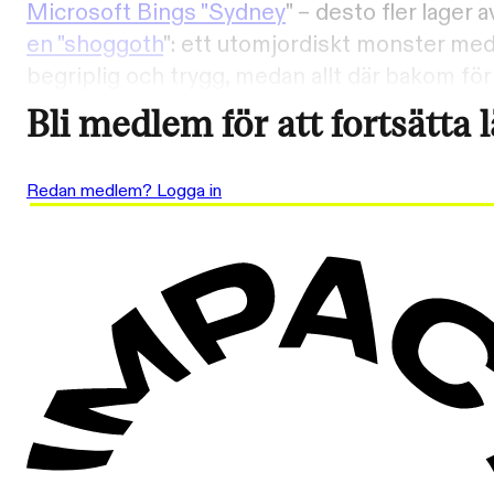
Microsoft Bings "Sydney
" – desto fler lage
en "shoggoth
": ett utomjordiskt monster med
begriplig och trygg, medan allt där bakom förb
Bli medlem för att fortsätta 
Redan medlem? Logga in