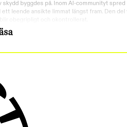
r av skydd byggdes på. Inom AI-communityt spred
 ett leende ansikte limmat längst fram. Den del
lir obegripligt och okontrollerat.
läsa