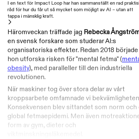
I en text för Impact Loop har han sammanställt en rad prakti
råd för hur du får ut så mycket som möjligt av AI – utan att
tappa i mänsklig kraft.
Häromveckan träffade jag
Rebecka Ångströ
en svensk forskare som studerar AI:s
organisatoriska effekter. Redan 2018 började
hon utforska risken för "mental fetma" (
menta
obesity
), med paralleller till den industriella
revolutionen.
När maskiner tog över stora delar av vårt
kroppsarbete omfamnade vi bekvämligheten
Konsekvensen blev sittandet som norm och
global fetmaepidemi. Men även motreaktione
form av gym, dieter och
viktminskningsläkemedel.