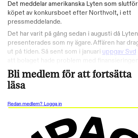
Det meddelar amerikanska Lyten som slutför
köpet av konkursboet efter Northvolt, i ett
pressmeddelande.
Det har varit på gång sedan i augusti då Lyten
presenterades som ny ägare. Affären har drag
ut på tiden. Så sent som i januari
uppgav Svd
att bolaget hade problem med finansieringen
Bli medlem för att fortsätta
läsa
Redan medlem? Logga in