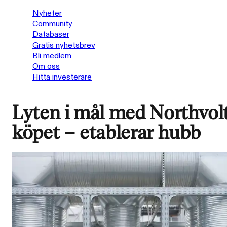
Nyheter
Community
Databaser
Gratis nyhetsbrev
Bli medlem
Om oss
Hitta investerare
Lyten i mål med Northvol
köpet – etablerar hubb