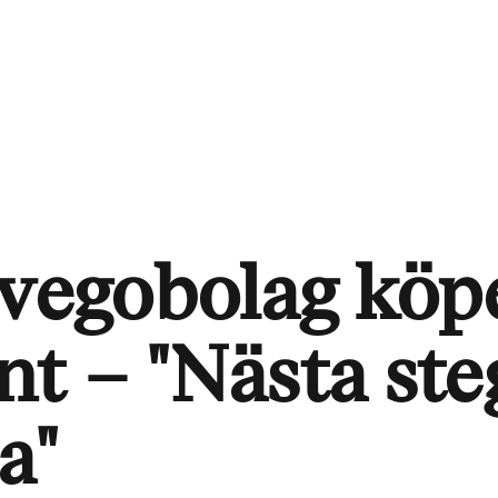
 vegobolag köp
t – "Nästa ste
a"