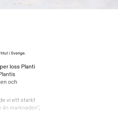
tut i Sverige.
er loss Planti
Plantis
gen och
de vi ett starkt
e än marknaden”,