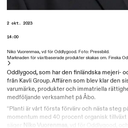
2 okt. 2023
14:00
Niko Vuorenmaa, vd för Oddlygood. Foto: Pressbild.
Marknaden för växtbaserade produkter skakas om. Finska Oddl
Oddlygood, som har den finländska mejeri- o
från Kavli Group. Affären som blev klar den s
varumärke, produkter och immatriella rättig
medföljande verksamhet på Åbo.
“Planti är vårt första förvärv och nästa steg på
momentum med 40 procent organisk tillväxt 
säger
Niko Vuorenmaa
, vd för Oddlygood, och