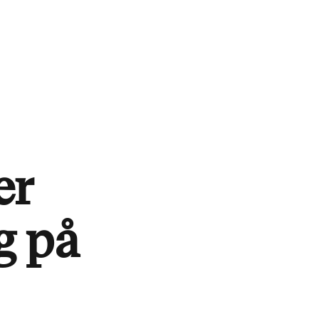
er
g på