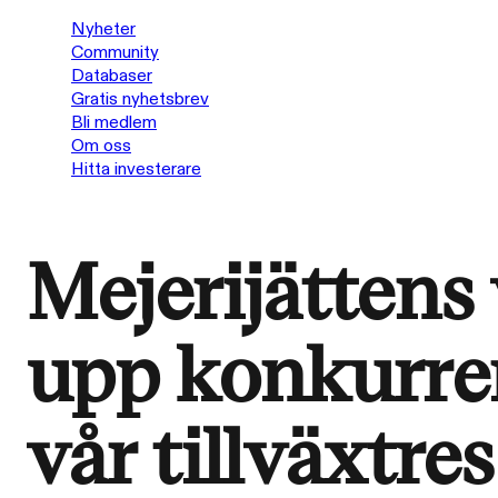
Nyheter
Community
Databaser
Gratis nyhetsbrev
Bli medlem
Om oss
Hitta investerare
Mejerijättens
upp konkurren
vår tillväxtres