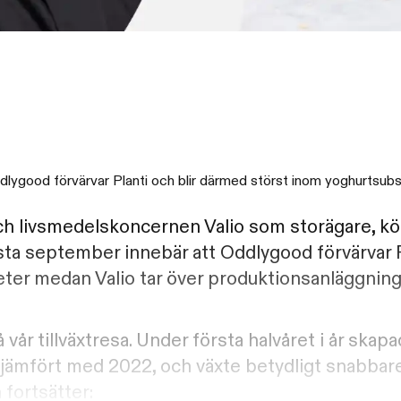
ygood förvärvar Planti och blir därmed störst inom yoghurtsubsti
ch livsmedelskoncernen Valio som storägare, köp
ista september innebär att Oddlygood förvärvar 
heter medan Valio tar över produktionsanläggnin
 vår tillväxtresa. Under första halvåret i år skapa
jämfört med 2022, och växte betydligt snabbar
 fortsätter: