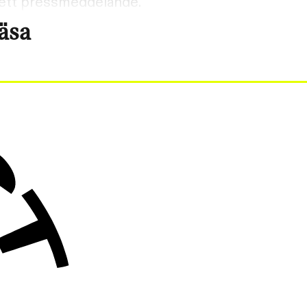
i ett pressmeddelande.
läsa