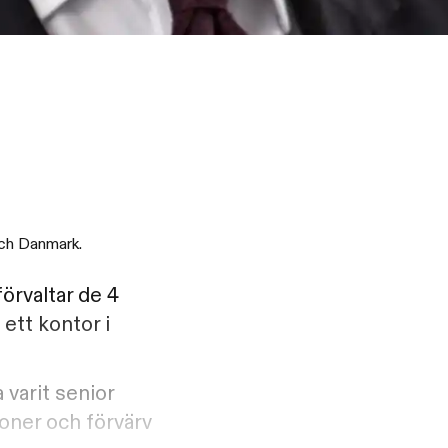
 och Danmark.
förvaltar de 4
ett kontor i
 varit senior
ioner och förvärv