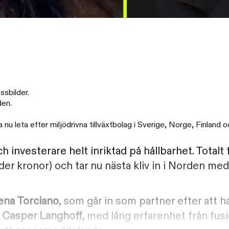
sbilder.
den.
a nu leta efter miljödrivna tillväxtbolag i Sverige, Norge, Finland
 investerare helt inriktad på hållbarhet. Totalt 
er kronor) och tar nu nästa kliv in i Norden med 
ena Torciano
, som går in som partner efter att ha
t
Casper Langhoff
, med lång erfarenhet från fus