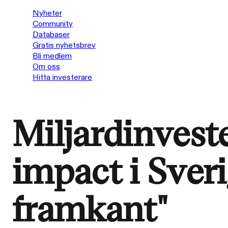
Nyheter
Community
Databaser
Gratis nyhetsbrev
Bli medlem
Om oss
Hitta investerare
Miljardinveste
impact i Sveri
framkant"