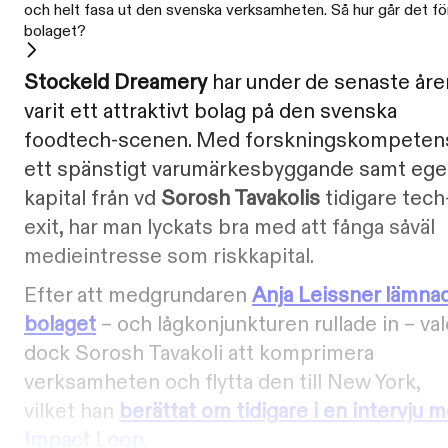
och helt fasa ut den svenska verksamheten. Så hur går det fö
bolaget?
Stockeld Dreamery
har under de senaste åre
varit ett attraktivt bolag på den svenska
foodtech-scenen. Med forskningskompeten
ett spänstigt varumärkesbyggande samt ege
kapital från vd
Sorosh Tavakolis
tidigare tech
exit, har man lyckats bra med att fånga såväl
medieintresse som riskkapital.
Efter att medgrundaren
Anja Leissner lämna
bolaget
– och lågkonjunkturen rullade in – va
dock Sorosh Tavakoli att komprimera
verksamheten och flytta den till New York,
vilket han
berättat om tidigare i en intervju 
Impact Loop
.