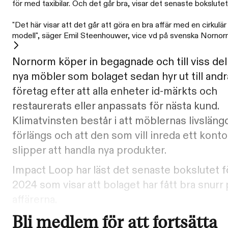
för med taxibilar. Och det går bra, visar det senaste bokslutet
"Det här visar att det går att göra en bra affär med en cirkulär
modell", säger Emil Steenhouwer, vice vd på svenska Nornor
Nornorm köper in begagnade och till viss del
nya möbler som bolaget sedan hyr ut till andr
företag efter att alla enheter id-märkts och
restaurerats eller anpassats för nästa kund.
Klimatvinsten består i att möblernas livsläng
förlängs och att den som vill inreda ett konto
slipper att handla nya produkter.
Impact Loop har läst det senaste bokslutet f
2024 som visar att bolaget har fått bra snurr 
affärerna.
Bli medlem för att fortsätta