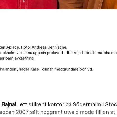
iken Aplace. Foto: Andreas Jennische.
holm växlar nu upp sin preloved-affär rejält för att matcha mar
ger bäst avkastning.
andra änden", säger Kalle Tollmar, medgrundare och vd.
 Rajnai
i ett stilrent kontor på Södermalm i Stoc
sedan 2007 sålt noggrant utvald mode till en s