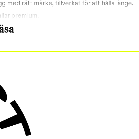
 med rätt märke, tillverkat för att hålla länge.
allar premium.
läsa