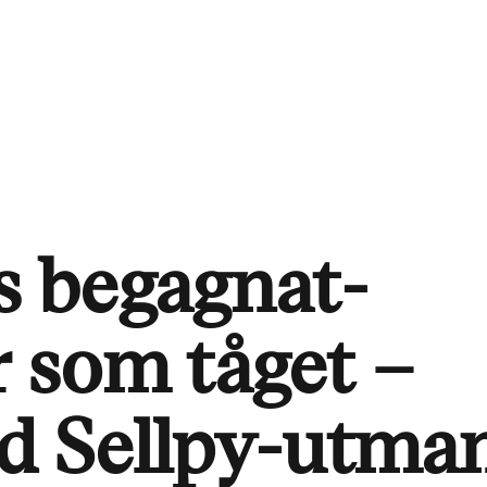
 begagnat-
r som tåget –
ad Sellpy-utma