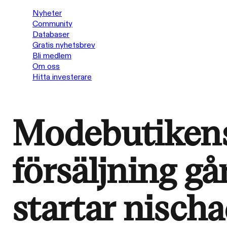
Nyheter
Community
Databaser
Gratis nyhetsbrev
Bli medlem
Om oss
Hitta investerare
Modebutikens
försäljning gå
startar nisch