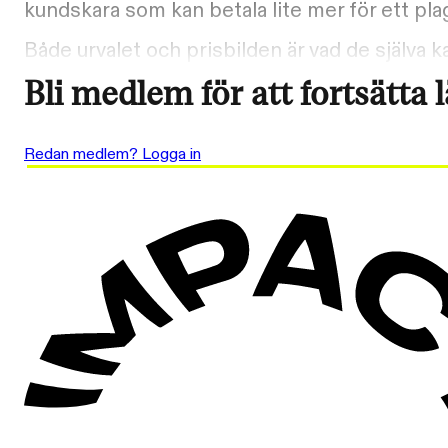
kundskara som kan betala lite mer för ett plagg
Både urvalet och prisbilden är vad de själva k
Bli medlem för att fortsätta 
Redan medlem? Logga in