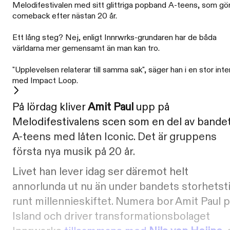
Melodifestivalen med sitt glittriga popband A-teens, som gö
comeback efter nästan 20 år.
Ett lång steg? Nej, enligt Innrwrks-grundaren har de båda
världarna mer gemensamt än man kan tro.
"Upplevelsen relaterar till samma sak", säger han i en stor inte
med Impact Loop.
På lördag kliver
Amit Paul
upp på
Melodifestivalens scen som en del av bande
A-teens med låten Iconic. Det är gruppens
första nya musik på 20 år.
Livet han lever idag ser däremot helt
annorlunda ut nu än under bandets storhetst
runt millennieskiftet. Numera bor Amit Paul 
Island och driver transformationsbolaget