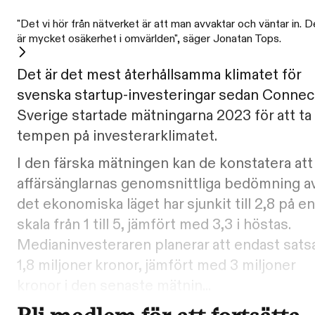
"Det vi hör från nätverket är att man avvaktar och väntar in. D
är mycket osäkerhet i omvärlden", säger Jonatan Tops.
Det är det mest återhållsamma klimatet för
svenska startup-investeringar sedan Connec
Sverige startade mätningarna 2023 för att ta
tempen på investerarklimatet.
I den färska mätningen kan de konstatera att
affärsänglarnas genomsnittliga bedömning a
det ekonomiska läget har sjunkit till 2,8 på en
skala från 1 till 5, jämfört med 3,3 i höstas.
Medianinvesteraren planerar att endast sats
1,8 miljoner kronor, jämfört med 3 miljoner
kronor i den senaste mätnin...