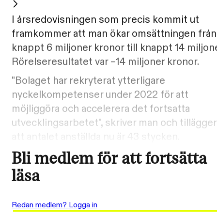
I årsredovisningen som precis kommit ut
framkommer att man ökar omsättningen från
knappt 6 miljoner kronor till knappt 14 miljone
Rörelseresultatet var –14 miljoner kronor.
"Bolaget har rekryterat ytterligare
nyckelkompetenser under 2022 för att
möjliggöra och accelerera det fortsatta
utvecklingsarbetet", skriver man och tillägger
att antalet anställda nu är 43 stycken.
Bli medlem för att fortsätta
läsa
Redan medlem? Logga in