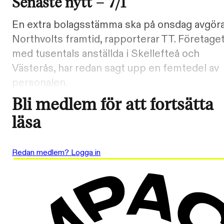
Senaste nytt – 7/1
En extra bolagsstämma ska på onsdag avgör
Northvolts framtid, rapporterar TT. Företaget
med tusentals anställda i Skellefteå och
Västerås, har redan sagt upp en femtedel av
personalen.
Bli medlem för att fortsätta
läsa
Redan medlem? Logga in