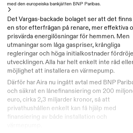
med den europeiska bankjätten BNP Paribas.
Det Vargas-backade bolaget ser att det finns
en stor efterfrågan på renare, mer effektiva 
prisvärda energilösningar för hemmen. Men
utmaningar som låga gaspriser, krångliga
regleringar och höga initialkostnader fördröje
utvecklingen. Alla har helt enkelt inte råd elle
möjlighet att installera en värmepump.
Därför har Aira nu ingått avtal med BNP Parib
och säkrat en lånefinansiering om 200 miljon
euro, cirka 2,3 miljarder kronor, så att
privathushållen enkelt kan få hjälp med
finansiering av både installation och
värmepump.