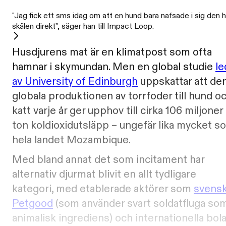
"Jag fick ett sms idag om att en hund bara nafsade i sig den h
skålen direkt", säger han till Impact Loop.
Husdjurens mat är en klimatpost som ofta
hamnar i skymundan. Men en global studie
le
av University of Edinburgh
uppskattar att de
globala produktionen av torrfoder till hund o
katt varje år ger upphov till cirka 106 miljoner
ton koldioxidutsläpp – ungefär lika mycket s
hela landet Mozambique.
Med bland annat det som incitament har
alternativ djurmat blivit en allt tydligare
kategori, med etablerade aktörer som
svens
Petgood
(som använder svart soldatfluga so
animalisk ingrediens) och internationella bol