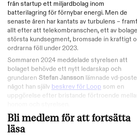
från startup ett miljardbolag inom
batterilagring för förnybar energi. Men de
senaste åren har kantats av turbulens – fram
allt efter att telekombranschen, ett av bolag
största kundsegment, bromsade in kraftigt 
ordrarna föll under 2023.
Sommaren 2024 meddelade styrelsen att
bolaget behövde ett nytt ledarskap och
grundaren
Stefan Jansson
lämnade vd-poste
något han själv
beskrev för Loop
som en
uppgörelse efter bristande förtroende mella
honom och styrelsen.
Bli medlem för att fortsätta
läsa