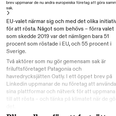
brev uppmanar de nu andra europeiska företag att göra sam
sak.
EU-valet närmar sig och med det olika initiati
för att rösta. Något som behövs – förra valet
som skedde 2019 var det nämligen bara 51
procent som röstade i EU, och 55 procent i
Sverige.
Två aktörer som nu gör gemensam sak är
friluftsföretaget Patagonia och
havredrycksjätten Oatly. I ett öppet brev på
Linkedin uppmanar de nu företag att använda
sina plattformar och nätverk för att uppmana
till att rösta – och tänka på klimatet när de gö
det.