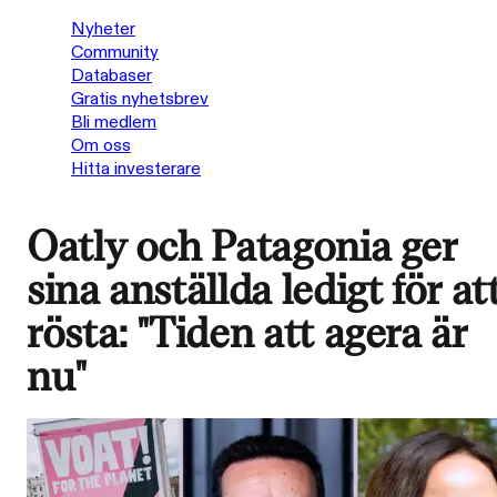
Nyheter
Community
Databaser
Gratis nyhetsbrev
Bli medlem
Om oss
Hitta investerare
Oatly och Patagonia ger
sina anställda ledigt för at
rösta: "Tiden att agera är
nu"