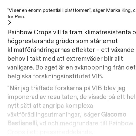
"Vi ser en enorm potential i plattformen", säger Marika King, 
för Pinc.
Rainbow Crops vill ta fram klimatresistenta 
högpresterande grödor som står emot
klimatförändringarnas effekter – ett växande
behov i takt med att extremväder blir allt
vanligare. Bolaget är en avknoppning från det
belgiska forskningsinstitutet VIB.
"När jag träffade forskarna på VIB blev jag
imponerad av resultaten, de visade på ett hel
nytt sätt att angripa komplexa
växtförädlingsutmaningar," säger
Giacomo
Bastianelli
, vd och medgrundare till Rainbow
Crops i ett pressmeddelande.