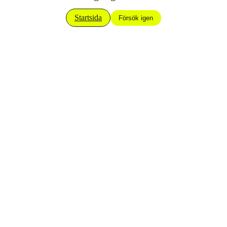
Startsida
Försök igen