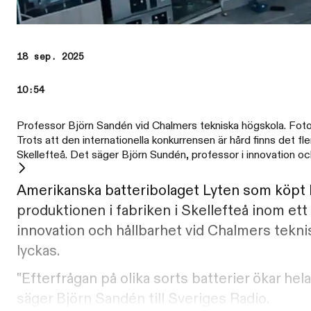
18 sep. 2025
10:54
Professor Björn Sandén vid Chalmers tekniska högskola. Foto:
Trots att den internationella konkurrensen är hård finns det fl
Skellefteå. Det säger Björn Sundén, professor i innovation och
Amerikanska batteribolaget Lyten som köpt N
produktionen i fabriken i Skellefteå inom ett 
innovation och hållbarhet vid Chalmers teknis
lyckas.
"Efterfrågan på olika sorts batterier ökar he
säger Björn Sandén till Sveriges Radio.