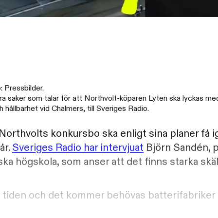
 Pressbilder.
era saker som talar för att Northvolt-köparen Lyten ska lyckas med 
 hållbarhet vid Chalmers, till Sveriges Radio.
orthvolts konkursbo ska enligt sina planer få 
år.
Sveriges Radio har intervjuat
Björn Sandén, p
ka högskola, som anser att det finns starka skäl
la tiden och det kommer behövas batterifabriker 