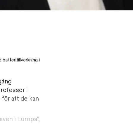
batteritillverkning i
igång
rofessor i
 för att de kan
även i Europa",