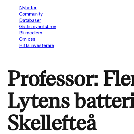
Nyheter
Community
Databaser
Gratis nyhetsbrev
Bli medlem
Om oss
Hitta investerare
Professor: Fler
Lytens batteri
Skellefteå