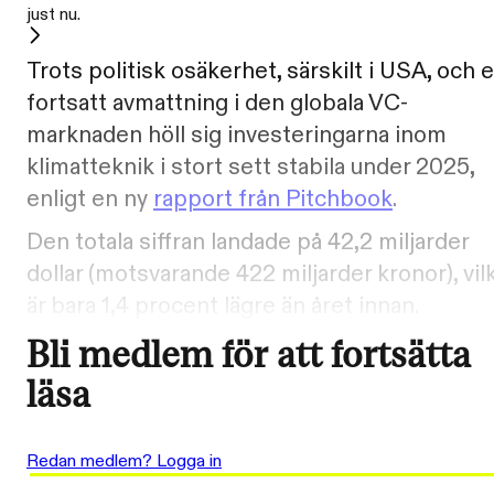
just nu.
Trots politisk osäkerhet, särskilt i USA, och 
fortsatt avmattning i den globala VC-
marknaden höll sig investeringarna inom
klimatteknik i stort sett stabila under 2025,
enligt en ny
rapport från Pitchbook
.
Den totala siffran landade på 42,2 miljarder
dollar (motsvarande 422 miljarder kronor), vil
är bara 1,4 procent lägre än året innan.
Bli medlem för att fortsätta
läsa
Redan medlem? Logga in