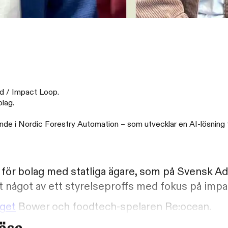
ld / Impact Loop.
olag.
ande i Nordic Forestry Automation – som utvecklar en AI-lösning 
 för bolag med statliga ägare, som på Svensk A
t något av ett styrelseproffs med fokus på impa
get
Bower och foodtech-spelaren Re:ocean.