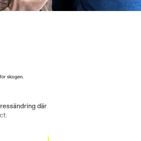
för skogen.
dressändring där
ct.