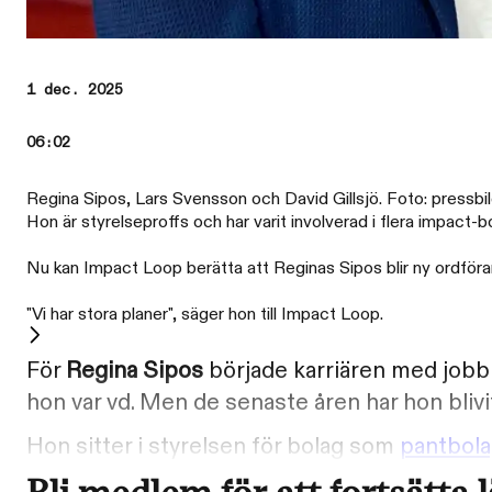
1 dec. 2025
06:02
Regina Sipos, Lars Svensson och David Gillsjö. Foto: pressbi
Hon är styrelseproffs och har varit involverad i flera impact-b
Nu kan Impact Loop berätta att Reginas Sipos blir ny ordför
"Vi har stora planer", säger hon till Impact Loop.
För
Regina Sipos
började karriären med jobb
hon var vd. Men de senaste åren har hon blivi
Hon sitter i styrelsen för bolag som
pantbola