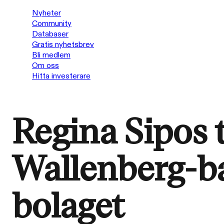
Nyheter
Community
Databaser
Gratis nyhetsbrev
Bli medlem
Om oss
Hitta investerare
Regina Sipos 
Wallenberg-b
bolaget