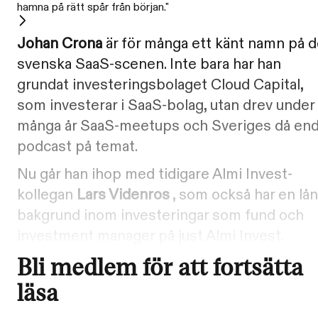
hamna på rätt spår från början."
Johan Crona
är för många ett känt namn på 
svenska SaaS-scenen. Inte bara har han
grundat investeringsbolaget Cloud Capital,
som investerar i SaaS-bolag, utan drev under
många år SaaS-meetups och Sveriges då en
podcast på temat.
Nu går han ihop med tidigare Almi Invest-
kollegan
Lars Videnros
, som också har en lå
bakgrund inom investeringar som fund och
investment manager på just Almi Invest.
Bli medlem för att fortsätta
läsa