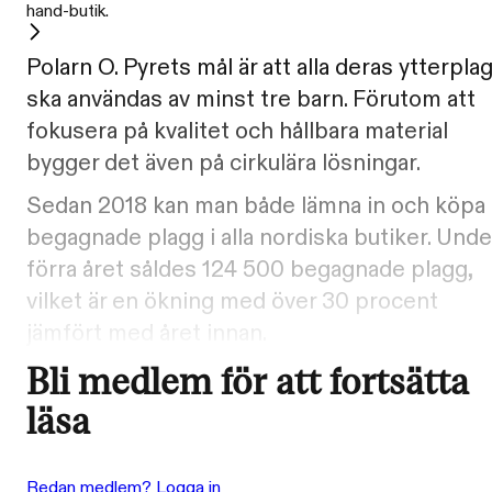
hand-butik.
Polarn O. Pyrets mål är att alla deras ytterpla
ska användas av minst tre barn. Förutom att
fokusera på kvalitet och hållbara material
bygger det även på cirkulära lösningar.
Sedan 2018 kan man både lämna in och köpa
begagnade plagg i alla nordiska butiker. Unde
förra året såldes 124 500 begagnade plagg,
vilket är en ökning med över 30 procent
jämfört med året innan.
Bli medlem för att fortsätta
läsa
Redan medlem? Logga in