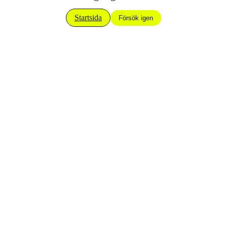
Startsida
Försök igen