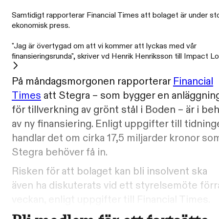
Samtidigt rapporterar Financial Times att bolaget är under st
ekonomisk press.
"Jag är övertygad om att vi kommer att lyckas med vår
finansieringsrunda", skriver vd Henrik Henriksson till Impact L
På måndagsmorgonen rapporterar
Financial
Times
att Stegra – som bygger en anläggnin
för tillverkning av grönt stål i Boden – är i be
av ny finansiering. Enligt uppgifter till tidnin
handlar det om cirka 17,5 miljarder kronor so
Stegra behöver få in.
Risken för att bolaget kan bli insolvent ska
även ha diskuterats vid ett styrelsemöte förr
veckan, enligt uppgifter till Financial Times.