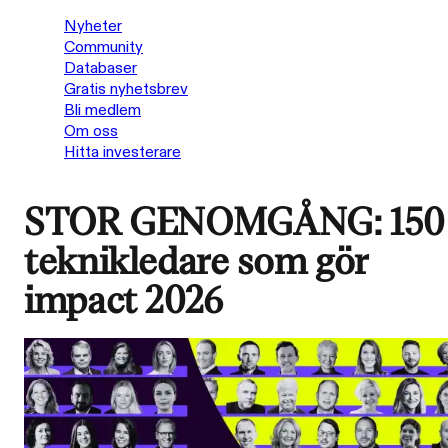
Nyheter
Community
Databaser
Gratis nyhetsbrev
Bli medlem
Om oss
Hitta investerare
STOR GENOMGÅNG: 150
teknikledare som gör
impact 2026