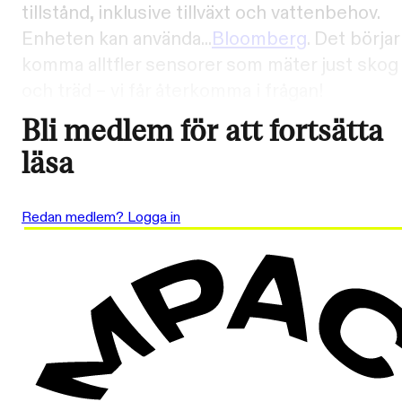
tillstånd, inklusive tillväxt och vattenbehov.
Enheten kan använda...
Bloomberg
. Det börjar
komma alltfler sensorer som mäter just skog
och träd – vi får återkomma i frågan!
Bli medlem för att fortsätta
läsa
Redan medlem? Logga in