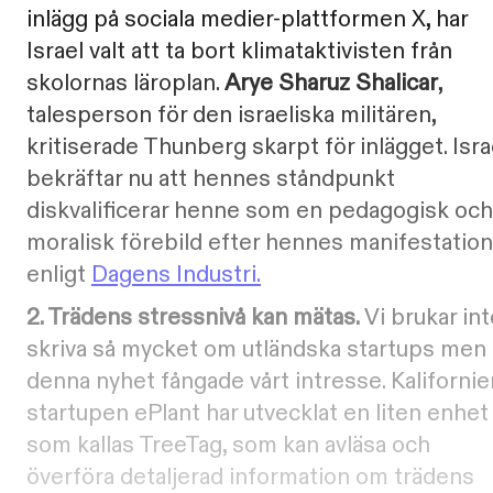
inlägg på sociala medier-plattformen X, har
Israel valt att ta bort klimataktivisten från
skolornas läroplan.
Arye Sharuz Shalicar
,
talesperson för den israeliska militären,
kritiserade Thunberg skarpt för inlägget. Isra
bekräftar nu att hennes ståndpunkt
diskvalificerar henne som en pedagogisk och
moralisk förebild efter hennes manifestation
enligt
Dagens Industri.
2.
Trädens stressnivå kan mätas.
Vi brukar int
skriva så mycket om utländska startups men
denna nyhet fångade vårt intresse. Kalifornie
startupen ePlant har utvecklat en liten enhet
som kallas TreeTag, som kan avläsa och
överföra detaljerad information om trädens