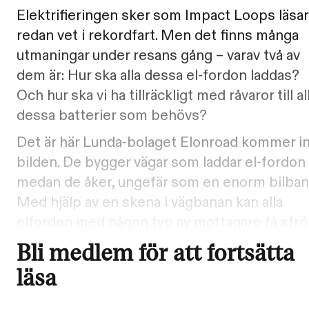
Elektrifieringen sker som Impact Loops läsa
redan vet i rekordfart. Men det finns många
utmaningar under resans gång – varav två av
dem är: Hur ska alla dessa el-fordon laddas?
Och hur ska vi ha tillräckligt med råvaror till al
dessa batterier som behövs?
Det är här Lunda-bolaget Elonroad kommer in
bilden. De bygger vägar som laddar el-fordon
medan de åker, ungefär som en enorm bilban
Med hjälp av en skena i vägbanan kan alla
elfordon med någon typ av mottagare få str
Bli medlem för att fortsätta
läsa