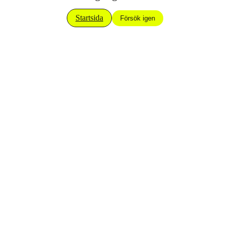
Startsida
Försök igen