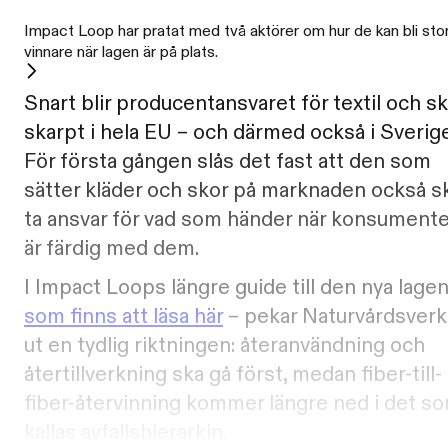
Impact Loop har pratat med två aktörer om hur de kan bli sto
vinnare när lagen är på plats.
Snart blir producentansvaret för textil och s
skarpt i hela EU – och därmed också i Sverige
För första gången slås det fast att den som
sätter kläder och skor på marknaden också s
ta ansvar för vad som händer när konsument
är färdig med dem.
I Impact Loops längre guide till den nya lagen
som finns att läsa här
– pekar Naturvårdsverk
ut en tydlig riktningen: återanvändning och
återtillverkning ska gå först, medan fiber-till-
fiber-återvinning kommer längre ned i det s
kallas avfallshierarkin.