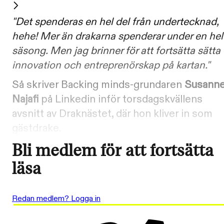
"Det spenderas en hel del från undertecknad,
hehe! Mer än drakarna spenderar under en hel
säsong. Men jag brinner för att fortsätta sätta
innovation och entreprenörskap på kartan."
Så skriver Backing minds-grundaren
Susann
Najafi
på Linkedin inför torsdagskvällens
avsnitt av Draknästet, där hon kliver in som
gästdrake.
Bli medlem för att fortsätta
läsa
Redan medlem? Logga in