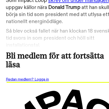
Som Impact Loop
skrev om under måndagen
uppgav källor nära
Donald Trump
att han skul
börja sin tid som president med att utlysa et
nationellt energinödläge.
Så blev också fallet när han klockan 18 svens
tid svors in som president och höll sitt
installationstal.
Bli medlem för att fortsätta
läsa
Redan medlem? Logga in