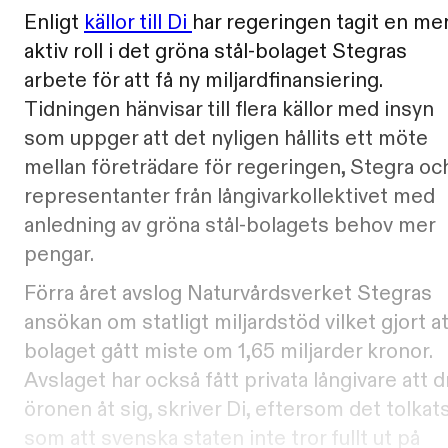
Enligt
källor till Di
har regeringen tagit en me
aktiv roll i det gröna stål-bolaget Stegras
arbete för att få ny miljardfinansiering.
Tidningen hänvisar till flera källor med insyn
som uppger att det nyligen hållits ett möte
mellan företrädare för regeringen, Stegra oc
representanter från långivarkollektivet med
anledning av gröna stål-bolagets behov mer
pengar.
Förra året avslog Naturvårdsverket Stegras
ansökan om statligt miljardstöd vilket gjort at
bolaget gått miste om 1,65 miljarder kronor.
Avslaget har också fått privata långivare att d
öronen åt sig, skriver Di, eftersom det tolkat
som att svenska staten inte tror fullt ut på