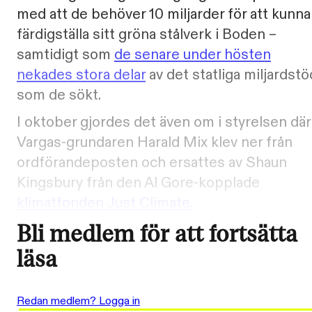
med att de behöver 10 miljarder för att kunna
färdigställa sitt gröna stålverk i Boden –
samtidigt som
de senare under hösten
nekades stora delar
av det statliga miljardstö
som de sökt.
I oktober gjordes det även om i styrelsen där
Vargas-grundaren Harald Mix klev ner från
ordförandeposten och ersattes av Shaun
Kingsbury från den Al Gore-kopplade
klimatfonden Just Climate.
Bli medlem för att fortsätta
läsa
Redan medlem? Logga in