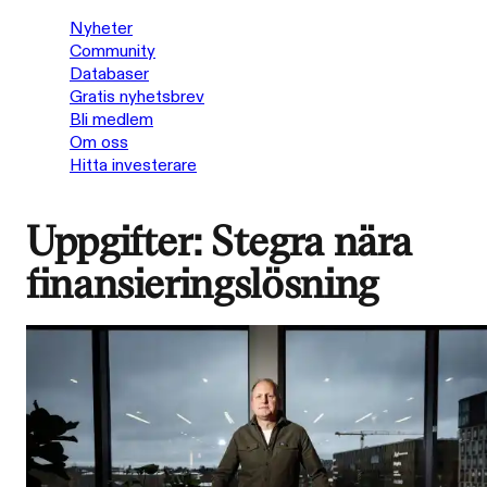
Nyheter
Community
Databaser
Gratis nyhetsbrev
Bli medlem
Om oss
Hitta investerare
Uppgifter: Stegra nära
finansieringslösning