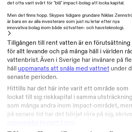
det ofta varit svårt för "blå" impact-bolag att locka kapital.
Men det finns hopp. Skypes tidigare grundare Niklas Zennst
är bara en av alla investerare som just nu letar efter nya
innovativa bolag inom både sötvatten- och havsteknologi.
Tillgången till rent vatten är en förutsättning
för allt levande och på många håll i världen rå
vattenbrist. Även i Sverige har invånare på fle
håll
uppmanats att snåla med vattnet
under 
senaste perioden.
Hittills har det här inte varit ett område som
lockat till sig riskkapital i samma utsträcknin
som många andra inom impact-området, me
på senare tid har det börjat röra på sig, skrive
europeiska Impact Loop
.