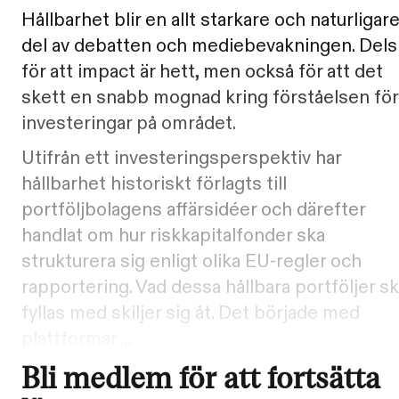
Hållbarhet blir en allt starkare och naturligar
del av debatten och mediebevakningen. Dels
för att impact är hett, men också för att det
skett en snabb mognad kring förståelsen för
investeringar på området.
Utifrån ett investeringsperspektiv har
hållbarhet historiskt förlagts till
portföljbolagens affärsidéer och därefter
handlat om hur riskkapitalfonder ska
strukturera sig enligt olika EU-regler och
rapportering. Vad dessa hållbara portföljer s
fyllas med skiljer sig åt. Det började med
plattformar ...
Bli medlem för att fortsätta