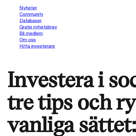
Nyheter
Community
Databaser
Gratis nyhetsbrev
Bli medlem
Om oss
Hitta investerare
Investera i so
tre tips och r
vanliga sättet