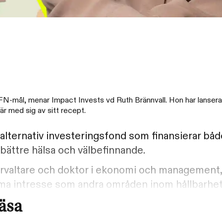
st FN-mål, menar Impact Invests vd Ruth Brännvall. Hon har lanserat
här med sig av sitt recept.
 alternativ investeringsfond som finansierar bå
 bättre hälsa och välbefinnande.
örvaltare och doktor i ekonomi och management,
samma intresse som andra områden inom hållbarhet
läsa