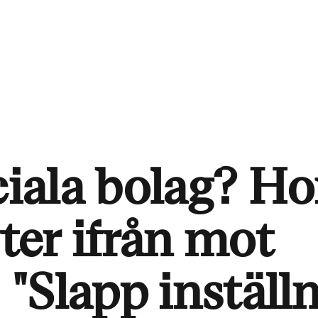
ciala bolag? Ho
yter ifrån mot
: "Slapp inställ