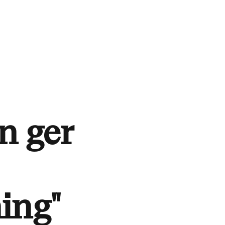
n ger
ning"