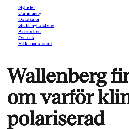
Nyheter
Community
Databaser
Gratis nyhetsbrev
Bli medlem
Om oss
Hitta investerare
Wallenberg fi
om varför klim
polariserad