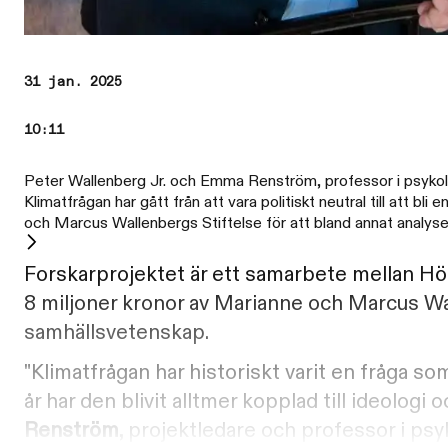
31 jan. 2025
10:11
Peter Wallenberg Jr. och Emma Renström, professor i psykolo
Klimatfrågan har gått från att vara politiskt neutral till att b
och Marcus Wallenbergs Stiftelse för att bland annat analys
Forskarprojektet är ett samarbete mellan Hög
8 miljoner kronor av Marianne och Marcus Wa
samhällsvetenskap.
"Klimatfrågan har historiskt varit en fråga s
år har den blivit alltmer kopplad till ideologi
Renström
, projektledare och professor i psy