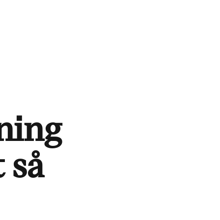
ning
 så