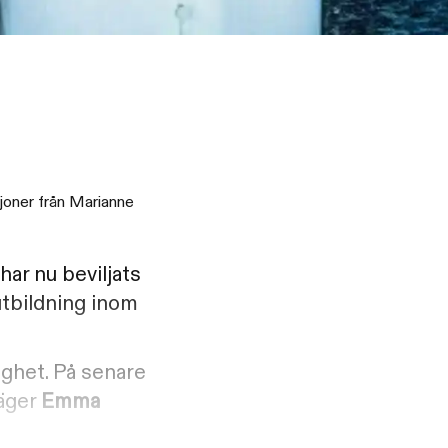
iljoner från Marianne
ar nu beviljats
utbildning inom
ighet. På senare
säger
Emma