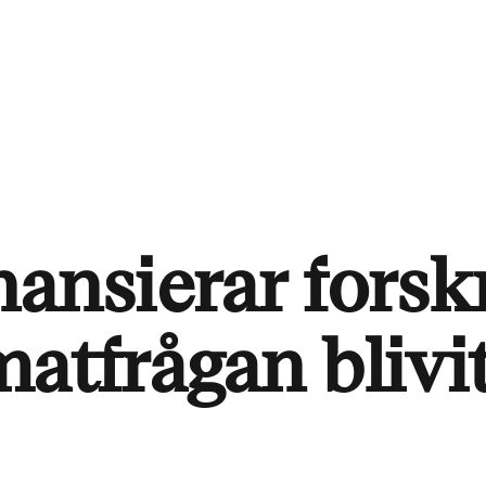
nansierar forsk
atfrågan blivit