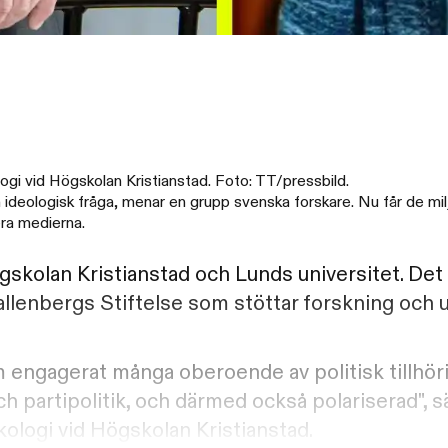
gi vid Högskolan Kristianstad. Foto: TT/pressbild.
li en ideologisk fråga, menar en grupp svenska forskare. Nu får de m
era medierna.
skolan Kristianstad och Lunds universitet. Det h
llenbergs Stiftelse som stöttar forskning och 
om engagerat många oberoende av politisk tillhör
 och partipolitik, och därmed också polariserad", 
kologi vid Högskolan Kristianstad.